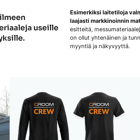
Esimerkiksi laitetiloja va
 ilmeen
laajasti markkinoinnin mat
riaaleja useille
esitteitä, messumateriaale
ksille.
on ollut yhtenäinen ja tun
myyntiä ja näkyvyyttä.