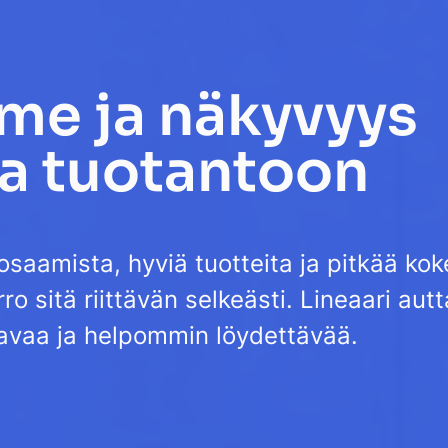
lme ja näkyvyys
ja tuotantoon
 osaamista, hyviä tuotteita ja pitkää ko
rro sitä riittävän selkeästi. Lineaari a
avaa ja helpommin löydettävää.