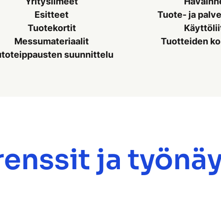
Yritysilmeet
Havainn
Esitteet
Tuote- ja palv
Tuotekortit
Käyttöli
Messumateriaalit
Tuotteiden ko
toteippausten suunnittelu
enssit ja työnä