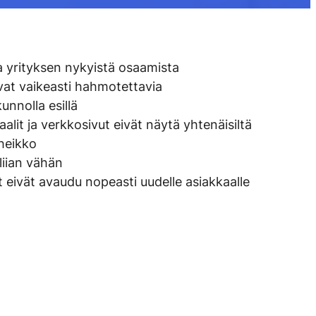
a yrityksen nykyistä osaamista
ovat vaikeasti hahmotettavia
unnolla esillä
alit ja verkkosivut eivät näytä yhtenäisiltä
heikko
liian vähän
 eivät avaudu nopeasti uudelle asiakkaalle