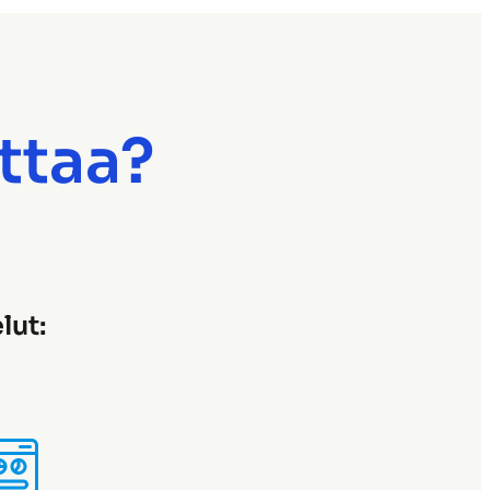
uttaa?
lut: