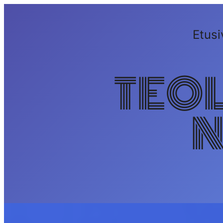
Siirry
sisältöön
Etusi
TEO
N