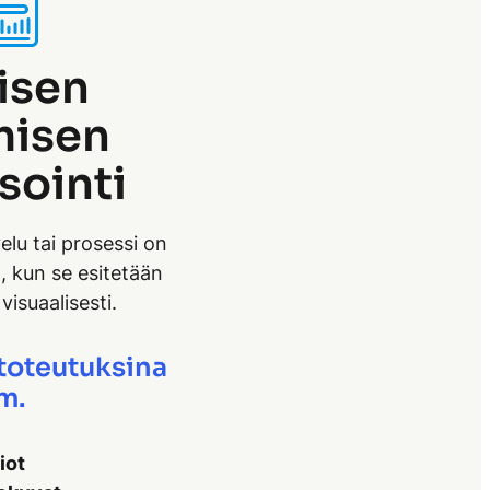
isen
misen
sointi
elu tai prosessi on
 kun se esitetään
visuaalisesti.
 toteutuksina
m.
iot