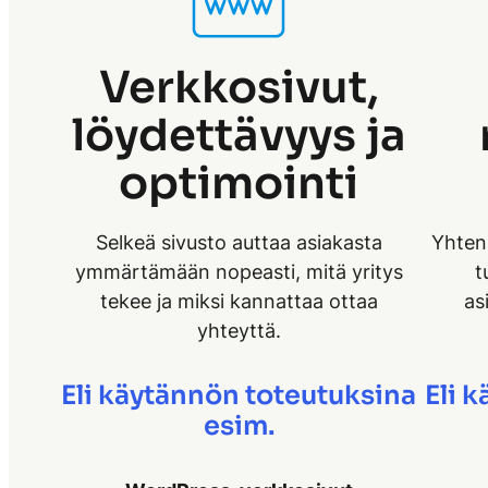
Verkkosivut,
löydettävyys ja
optimointi
Selkeä sivusto auttaa asiakasta
Yhtenä
ymmärtämään nopeasti, mitä yritys
t
tekee ja miksi kannattaa ottaa
as
yhteyttä.
Eli käytännön toteutuksina
Eli 
esim.