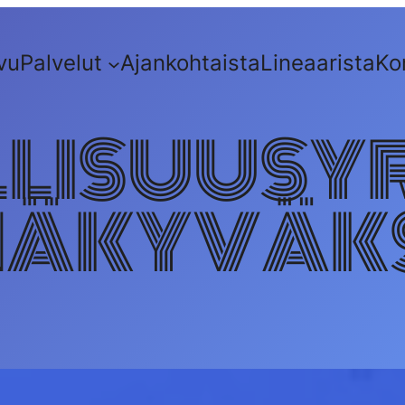
vu
Palvelut
Ajankohtaista
Lineaarista
Ko
LLISUUSYR
ÄKYVÄK