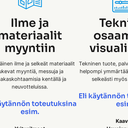
Ilme ja
Tekn
materiaalit
osaa
myyntiin
visuali
inen ilme ja selkeät materiaalit
Tekninen tuote, palv
ukevat myyntiä, messuja ja
helpompi ymmärtää,
iakaskohtaamisia kentällä ja
selkeästi myös 
neuvotteluissa.
Eli käytännön
käytännön toteutuksina
esi
esim.
Kaav