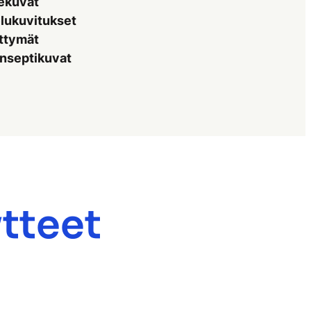
ekuvat
elukuvitukset
ittymät
nseptikuvat
ytteet